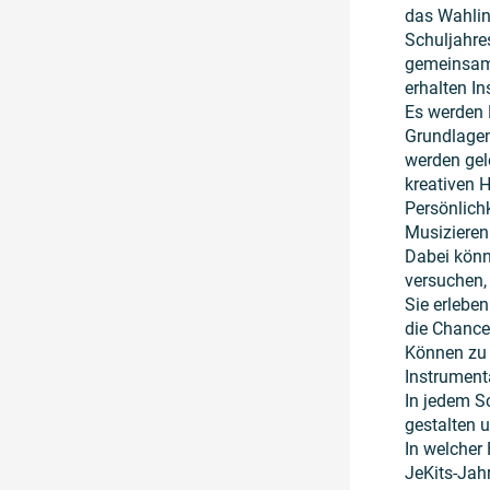
das Wahlin
Schuljahre
gemeinsam 
erhalten In
Es werden L
Grundlagen
werden gele
kreativen 
Persönlich
Musizieren
Dabei könn
versuchen, 
Sie erleben
die Chance
Können zu e
Instrumenta
In jedem S
gestalten 
In welcher
JeKits-Jahr