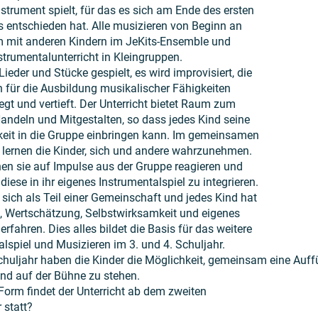
strument spielt, für das es sich am Ende des ersten
s entschieden hat. Alle musizieren von Beginn an
mit anderen Kindern im JeKits-Ensemble und
strumentalunterricht in Kleingruppen.
ieder und Stücke gespielt, es wird improvisiert, die
 für die Ausbildung musikalischer Fähigkeiten
gt und vertieft. Der Unterricht bietet Raum zum
Handeln und Mitgestalten, so dass jedes Kind seine
keit in die Gruppe einbringen kann. Im gemeinsamen
 lernen die Kinder, sich und andere wahrzunehmen.
en sie auf Impulse aus der Gruppe reagieren und
diese in ihr eigenes Instrumentalspiel zu integrieren.
 sich als Teil einer Gemeinschaft und jedes Kind hat
, Wertschätzung, Selbstwirksamkeit und eigenes
rfahren. Dies alles bildet die Basis für das weitere
lspiel und Musizieren im 3. und 4. Schuljahr.
chuljahr haben die Kinder die Möglichkeit, gemeinsam eine Auf
und auf der Bühne zu stehen.
 Form findet der Unterricht ab dem zweiten
 statt?