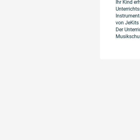
Ihr Kind er
Unterricht
Instrument
von JeKits
Der Unterr
Musikschule