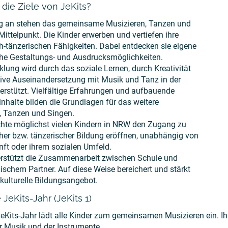
die Ziele von JeKits?
g an stehen das gemeinsame Musizieren, Tanzen und
ittelpunkt. Die Kinder erwerben und vertiefen ihre
h-tänzerischen Fähigkeiten. Dabei entdecken sie eigene
che Gestaltungs- und Ausdrucksmöglichkeiten.
klung wird durch das soziale Lernen, durch Kreativität
tive Auseinandersetzung mit Musik und Tanz in der
erstützt. Vielfältige Erfahrungen und aufbauende
inhalte bilden die Grundlagen für das weitere
, Tanzen und Singen.
hte möglichst vielen Kindern in NRW den Zugang zu
her bzw. tänzerischer Bildung eröffnen, unabhängig von
nft oder ihrem sozialen Umfeld.
erstützt die Zusammenarbeit zwischen Schule und
ischem Partner. Auf diese Weise bereichert und stärkt
 kulturelle Bildungsangebot.
 JeKits-Jahr (JeKits 1)
JeKits-Jahr lädt alle Kinder zum gemeinsamen Musizieren ein. Ih
er Musik und der Instrumente.