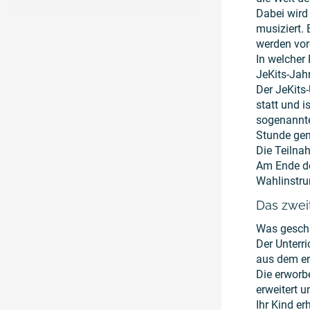
Dabei wird
musiziert.
werden vorg
In welcher 
JeKits-Jahr
Der JeKits
statt und i
sogenannte
Stunde gem
Die Teilnah
Am Ende de
Wahlinstru
Das zweit
Was geschi
Der Unterr
aus dem er
Die erworb
erweitert un
Ihr Kind er