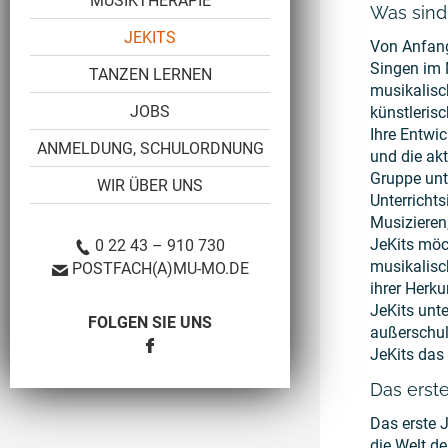
MUSIKTHERAPIE
Was sind 
JEKITS
Von Anfan
Singen im M
TANZEN LERNEN
musikalisc
JOBS
künstleris
Ihre Entwic
ANMELDUNG, SCHULORDNUNG
und die ak
Gruppe unt
WIR ÜBER UNS
Unterrichts
Musizieren
JeKits möc
0 22 43 – 910 730
musikalisc
POSTFACH(A)MU-MO.DE
ihrer Herku
JeKits unt
FOLGEN SIE UNS
außerschul
JeKits das
Das erste
Das erste 
die Welt d